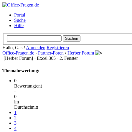
Portal
Suche
Hilfe
Hallo, Gast!
Anmelden
Registrieren
Office-Fragen.de
›
Partner-Foren
›
Herber Forum
[Herber Forum] - Excel 365 - 2. Fenster
Themabewertung:
0
Bewertung(en)
-
0
im
Durchschnitt
1
2
3
4