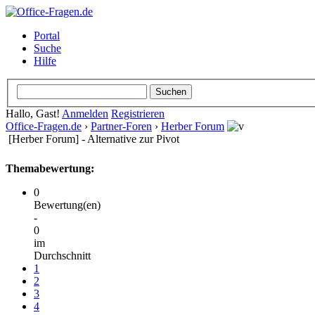
Portal
Suche
Hilfe
Hallo, Gast!
Anmelden
Registrieren
Office-Fragen.de
›
Partner-Foren
›
Herber Forum
[Herber Forum] - Alternative zur Pivot
Themabewertung:
0
Bewertung(en)
-
0
im
Durchschnitt
1
2
3
4