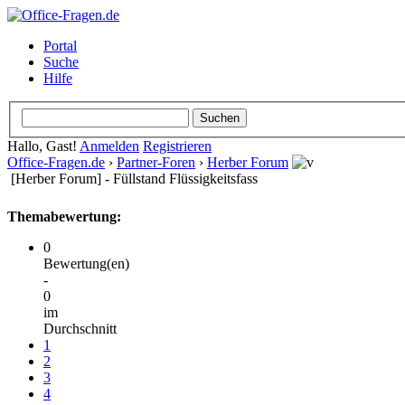
Portal
Suche
Hilfe
Hallo, Gast!
Anmelden
Registrieren
Office-Fragen.de
›
Partner-Foren
›
Herber Forum
[Herber Forum] - Füllstand Flüssigkeitsfass
Themabewertung:
0
Bewertung(en)
-
0
im
Durchschnitt
1
2
3
4