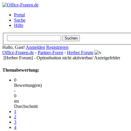
Portal
Suche
Hilfe
Hallo, Gast!
Anmelden
Registrieren
Office-Fragen.de
›
Partner-Foren
›
Herber Forum
[Herber Forum] - Optionbutton nicht aktivierbar/ Anzeigefehler
Themabewertung:
0
Bewertung(en)
-
0
im
Durchschnitt
1
2
3
4