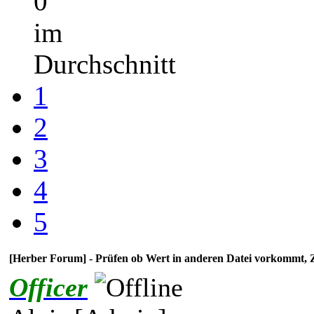
0
im
Durchschnitt
1
2
3
4
5
[Herber Forum] - Prüfen ob Wert in anderen Datei vorkom
Officer