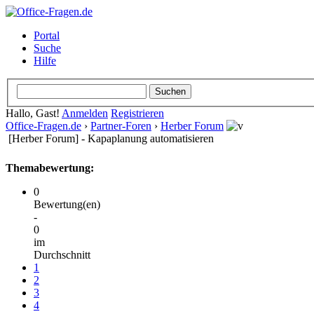
Portal
Suche
Hilfe
Hallo, Gast!
Anmelden
Registrieren
Office-Fragen.de
›
Partner-Foren
›
Herber Forum
[Herber Forum] - Kapaplanung automatisieren
Themabewertung:
0
Bewertung(en)
-
0
im
Durchschnitt
1
2
3
4