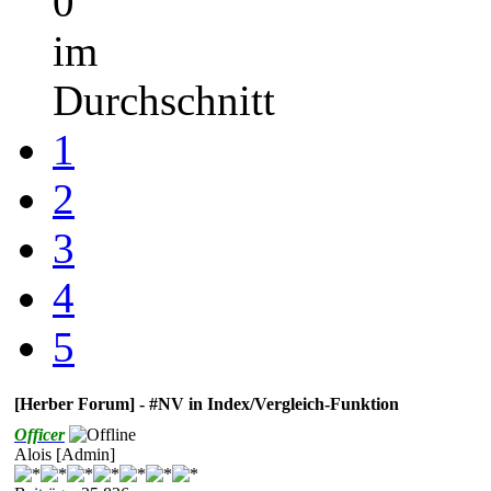
0
im
Durchschnitt
1
2
3
4
5
[Herber Forum] - #NV in Index/Vergleich-Funktion
Officer
Alois [Admin]