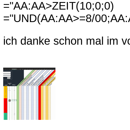
="AA:AA>ZEIT(10;0;0)
="UND(AA:AA>=8/00;AA:
ich danke schon mal im v