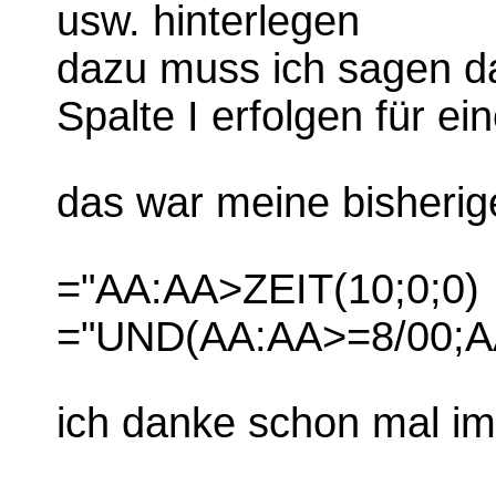
usw. hinterlegen
dazu muss ich sagen da
Spalte I erfolgen für ei
das war meine bisherig
="AA:AA>ZEIT(10;0;0)
="UND(AA:AA>=8/00;A
ich danke schon mal i