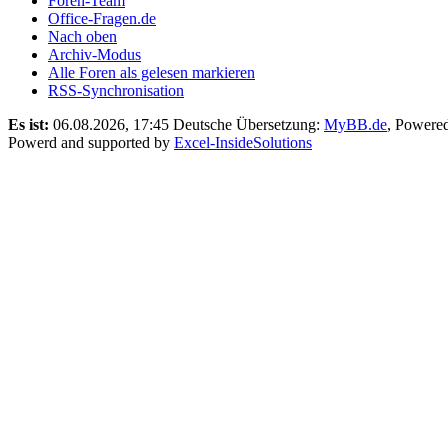
Foren-Team
Office-Fragen.de
Nach oben
Archiv-Modus
Alle Foren als gelesen markieren
RSS-Synchronisation
Es ist:
06.08.2026, 17:45
Deutsche Übersetzung:
MyBB.de
, Powere
Powerd and supported by
Excel-InsideSolutions