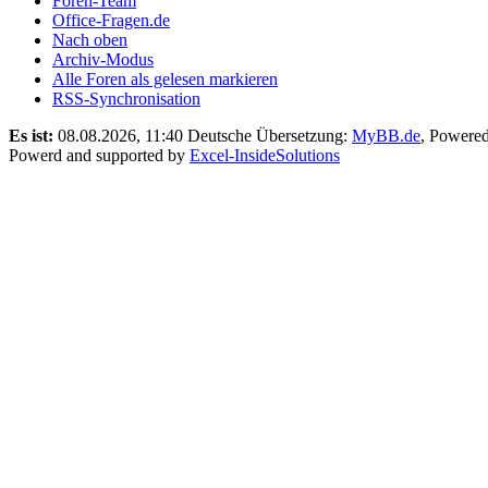
Foren-Team
Office-Fragen.de
Nach oben
Archiv-Modus
Alle Foren als gelesen markieren
RSS-Synchronisation
Es ist:
08.08.2026, 11:40
Deutsche Übersetzung:
MyBB.de
, Powere
Powerd and supported by
Excel-InsideSolutions