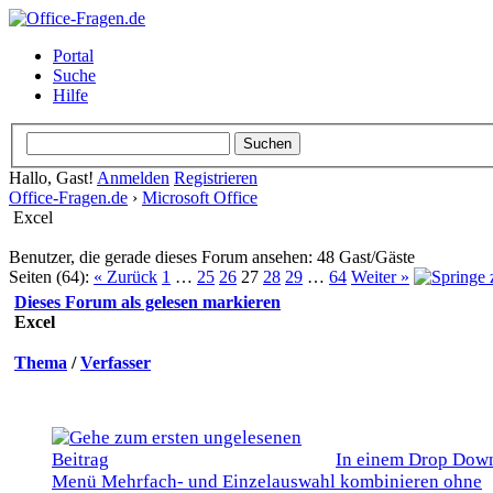
Portal
Suche
Hilfe
Hallo, Gast!
Anmelden
Registrieren
Office-Fragen.de
›
Microsoft Office
Excel
Benutzer, die gerade dieses Forum ansehen: 48 Gast/Gäste
Seiten (64):
« Zurück
1
…
25
26
27
28
29
…
64
Weiter »
Dieses Forum als gelesen markieren
Excel
Thema
/
Verfasser
In einem Drop Dow
Menü Mehrfach- und Einzelauswahl kombinieren ohne