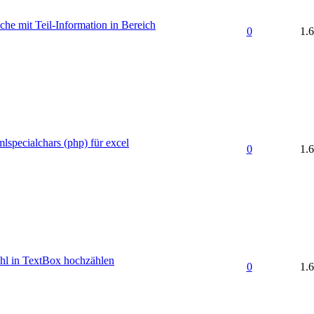
che mit Teil-Information in Bereich
0
1.
lspecialchars (php) für excel
0
1.
hl in TextBox hochzählen
0
1.