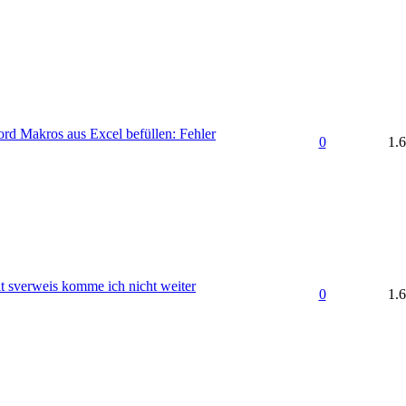
rd Makros aus Excel befüllen: Fehler
0
1.
t sverweis komme ich nicht weiter
0
1.