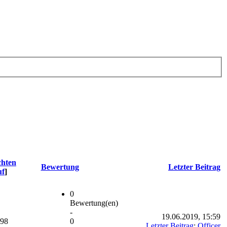
chten
Bewertung
Letzter Beitrag
uf
]
0
Bewertung(en)
-
19.06.2019, 15:59
698
0
Letzter Beitrag
:
Officer