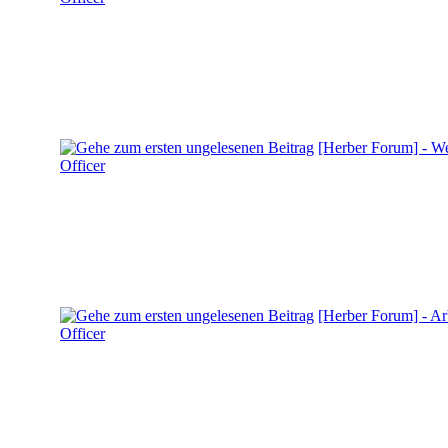
[Herber Forum] - 
Officer
[Herber Forum] - Ar
Officer