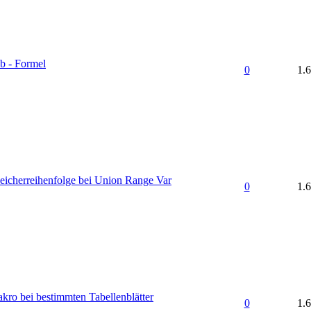
b - Formel
0
1.
eicherreihenfolge bei Union Range Var
0
1.
kro bei bestimmten Tabellenblätter
0
1.