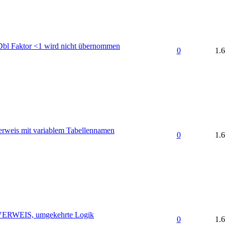
Dbl Faktor <1 wird nicht übernommen
0
1.
erweis mit variablem Tabellennamen
0
1.
SVERWEIS, umgekehrte Logik
0
1.