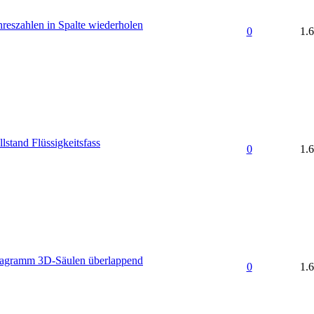
hreszahlen in Spalte wiederholen
0
1.
lstand Flüssigkeitsfass
0
1.
iagramm 3D-Säulen überlappend
0
1.