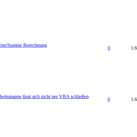
Wenn/Summe Berechnung
0
1.
beitsmappe lässt sich nicht per VBA schließen
0
1.