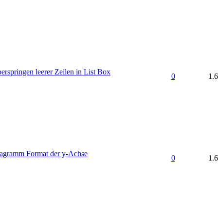
rspringen leerer Zeilen in List Box
0
1.
iagramm Format der y-Achse
0
1.